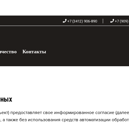
+7 (3412) 906-890
+7 (909)
ичество
Контакты
+7 (909) 060-68-90
нных
ект) предоставляет свое информированное согласие (далее 
ю, а также без использования средств автоматизации обрабо