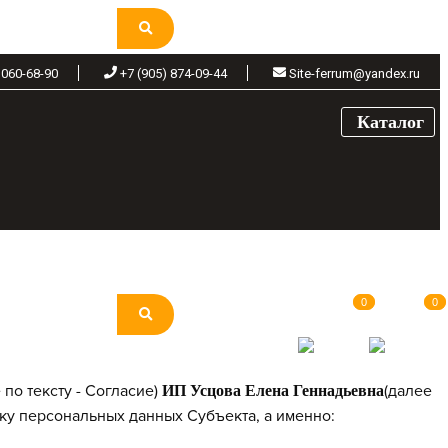
 060-68-90
+7 (905) 874-09-44
Site-ferrum@yandex.ru
Каталог
0
0
0
0
по тексту - Согласие)
(далее
ИП Усцова Елена Геннадьевна
тку персональных данных Субъекта, а именно: