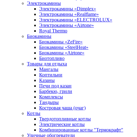
Электрокамины
Электрокамины «Dimplex»
Электрокамины «Realflame»
Электрокамины «ELECTROLUX»
Электрокамины «Airtone»
Royal Thermo
Биокамины
Биокамины «ZeFire»
Биокамины «SteelHeat»
Биокамины «Airtone»
Биотопливо
Товары для отдыха
Мангалы
Коптильни
Казаны
Печи под казан
Барбекю, грили
Комплексы
Тандыры
Костровая чаша (очаг)
Котлы
Твердотопливные котлы
Электрические котлы
Комбинированные котлы "Термокрафт"
Уличные обогреватели