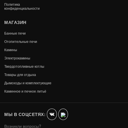
Политика
конфиденциальности
ЭКРАН ЗАЩИТНЫЙ 480*480 С
МАГАЗИН
ОТВЕРСТИЕМ
Банные печи
1 226
В КОРЗИНУ
1 074
Отопительные печи
Камины
Электрокамины
Твердотопливные котлы
Товары для отдыха
--13%
Дымоходы и комплектующие
Каминное и печное литьё
МЫ В СОЦСЕТЯХ:
Возникли вопросы?