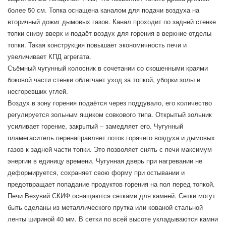
более 50 см. Топка оснащена каналом для подачи воздуха на
вторичный дожиг дымовых газов. Канал проходит по задней стенке
топки снизу вверх и подаёт воздух для горения в верхние отделы
топки. Такая конструкция повышает экономичность печи и
увеличивает КПД агрегата.
Съёмный чугунный колосник в сочетании со скошенными краями
боковой части стенки облегчает уход за топкой, уборки золы и
несгоревших углей.
Воздух в зону горения подаётся через поддувало, его количество
регулируется зольным ящиком совкового типа. Открытый зольник
усиливает горение, закрытый – замедляет его. Чугунный
пламегаситель перенаправляет поток горячего воздуха и дымовых
газов к задней части топки. Это позволяет снять с печи максимум
энергии в единицу времени. Чугунная дверь при нагревании не
деформируется, сохраняет свою форму при остывании и
предотвращает попадание продуктов горения на пол перед топкой.
Печи Везувий СКИФ оснащаются сетками для камней. Сетки могут
быть сделаны из металлического прутка или кованой стальной
ленты шириной 40 мм. В сетки по всей высоте укладываются камни