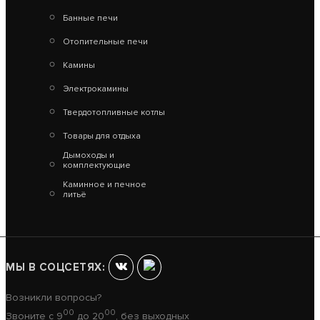
Банные печи
Отопительные печи
Камины
Электрокамины
КАСКАД-12 Т ПАНОРАМА (2018)
Твердотопливные котлы
33 380
Товары для отдыха
Дымоходы и
В КОРЗИНУ
комплектующие
Каминное и печное
литьё
МЫ В СОЦСЕТЯХ:
Возникли вопросы?
00
00
Звоните с 9
до 20
, без выходных