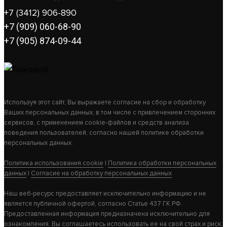
+7 (3412) 906-890
+7 (909) 060-68-90
+7 (905) 874-09-44
Используя этот сайт, Вы выражаете согласие на сбор и обработку
Ваших персональных данных, в том числе с привлечением сторонних
сервисов, с применением cookie-файлов и средств анализа
поведения пользователей, согласно нашей политике обработки
персональных данных.
Политика использования cookie
|
Политика обработки персональных
данных
|
Согласие на обработку персональных данных
Наш веб-ресурс предоставляет исключительно информацию и не
является публичной офертой, согласно Статье 437 ГК РФ.
Предоставленная информация предназначена исключительно для
ознакомления. Вы соглашаетесь использовать ее на свой страх и риск.