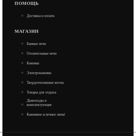
ПОМОЩЬ
КРАШЕННАЯ. БЕЗ СТЕКЛА)
Доставка и оплата
7 060
МАГАЗИН
В КОРЗИНУ
Банные печи
Отопительные печи
Камины
Электрокамины
Твердотопливные котлы
ДВЕРКА ВЕЗУВИЙ КАМИННАЯ 240 (НЕ
Товары для отдыха
КРАШЕННАЯ, БЕЗ СТЕКЛА)
Дымоходы и
комплектующие
10 730
Каминное и печное литьё
В КОРЗИНУ