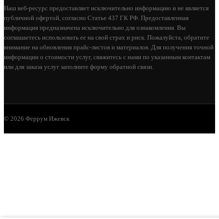
Наш веб-ресурс предоставляет исключительно информацию и не является
публичной офертой, согласно Статье 437 ГК РФ. Предоставленная
информация предназначена исключительно для ознакомления. Вы
соглашаетесь использовать ее на свой страх и риск. Пожалуйста, обратите
внимание на обновления прайс-листов и материалов. Для получения точной
информации о стоимости услуг, свяжитесь с нами по указанным контактам
или для заказа услуг заполните форму обратной связи.
© 2026 Феррум Ижевск
ДВЕРКА ВЕЗУВИЙ КАМИННАЯ 261 (НЕ
КРАШЕННАЯ)
5 510
В КОРЗИНУ