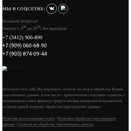
МЫ В СОЦСЕТЯХ:
Возникли вопросы?
00
00
Звоните с 9
до 20
, без выходных
+7 (3412) 906-890
+7 (909) 060-68-90
+7 (905) 874-09-44
ДВЕРКА ВЕЗУВИЙ КАМИННАЯ 210
Используя этот сайт, Вы выражаете согласие на сбор и обработку Ваших
(АНТРАЦИТ)
персональных данных, в том числе с привлечением сторонних сервисов, с
применением cookie-файлов и средств анализа поведения пользователей,
11 070
согласно нашей политике обработки персональных данных.
В КОРЗИНУ
Политика использования cookie
|
Политика обработки персональных
данных
|
Согласие на обработку персональных данных