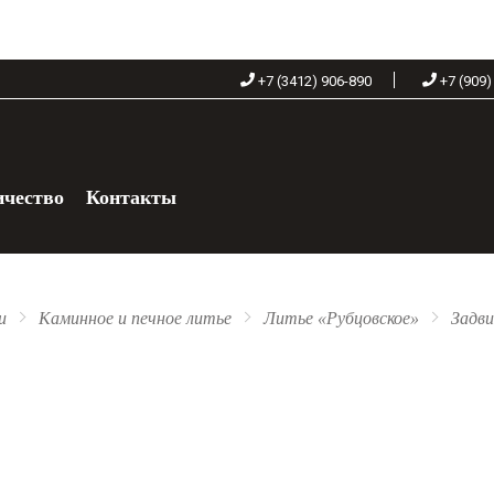
+7 (3412) 906-890
+7 (909)
ичество
Контакты
+7 (909) 060-68-90
и
Каминное и печное литье
Литье «Рубцовское»
Задв