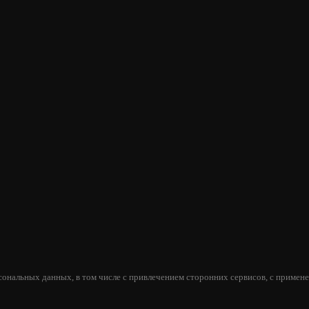
ЗАДВИЖКА ЗВ-5А (Р)
5 250
В КОРЗИНУ
сональных данных, в том числе с привлечением сторонних сервисов, с применен